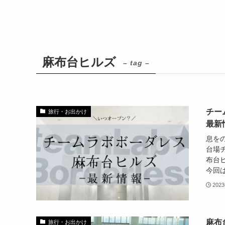
麻布台ヒルズ
– tag –
チー
旅行・お出かけ
最新
息を
台場
布台
今回は
202
麻布
旅行・お出かけ