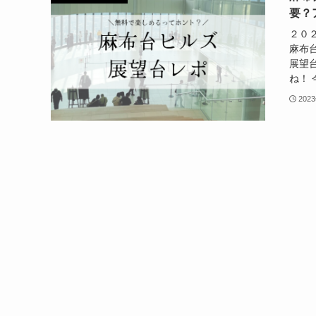
要？
２０
麻布
展望
ね！ 
202