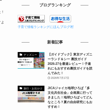
ブログランキング
た！
。
すよ
にほんブログ村
子育て情報ランキング
新着記事
【ガイドブック】東京ディズニ
ディズニー
ーランド＆シー 裏技ガイド
2026-27を最速レビュー！子連
れにもおすすめ裏技ガイドを読
んでみた！
2026年7月17日
JICAジャイカ地球ひろば「多
旅行・お出かけ
文化共生社会」企画展に行って
きました！地球ひろばってどん
なところ？夏の自由研究にもお
すすめ！