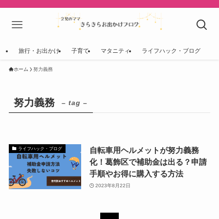
旅行・お出かけ
子育て
マタニティ
ライフハック・ブログ
ホーム
努力義務
努力義務
– tag –
自転車用ヘルメットが努力義務
ライフハック・ブログ
化！葛飾区で補助金は出る？申請
手順やお得に購入する方法
2023年8月22日